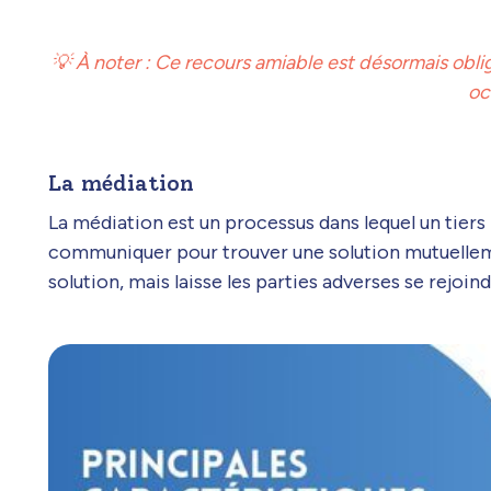
💡 À noter : Ce recours amiable est désormais obligat
oc
La médiation
La médiation est un processus dans lequel un tiers i
communiquer pour trouver une solution mutuellem
solution, mais laisse les parties adverses se rejoin