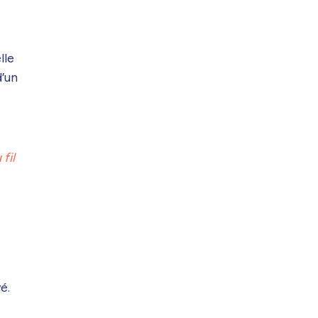
lle
d’un
fil
é.