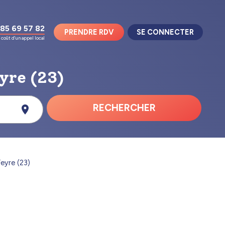
85 69 57 82
PRENDRE RDV
SE CONNECTER
coût d'un appel local
eyre (23)
RECHERCHER
eyre (23)