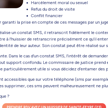
Harcèlement moral ou sexuel
Refus du droit de visite
Conflit financier
ier garanti la prise en compte de ces messages par un juge
éalise un constat SMS, il retranscrit fidèlement le conte
e à l’huissier de retranscrire précisément ce qu’il ent
dentité de leur auteur. Son constat peut être réalisé su
e. Dans le cas d’un constat SMS, l’intérêt de demander à
, tout support confondu. Le commissaire de justice pren
e particulièrement utile si vous décidez d’entamer des po
ont accessibles que sur votre téléphone (sms par exempl
 les supprimer, ces sms peuvent malheureusement ne plus
que ?
PRENDRE RDV AVEC UN HUISSIER DE SAINTE-FEYRE (23)