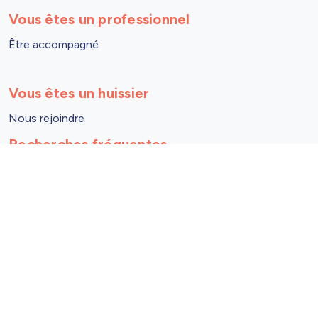
Vous êtes un professionnel
Être accompagné
Vous êtes un huissier
Nous rejoindre
Recherches fréquentes
Huissier Paris
Huissier Bordeaux
Huissier Montpellier
Huissier Lyon
Huissier Lille
Huissier Grenoble
Huissier Clermont-Ferrand
Huissier Perpignan
Huissier Besançon
Huissier Vichy