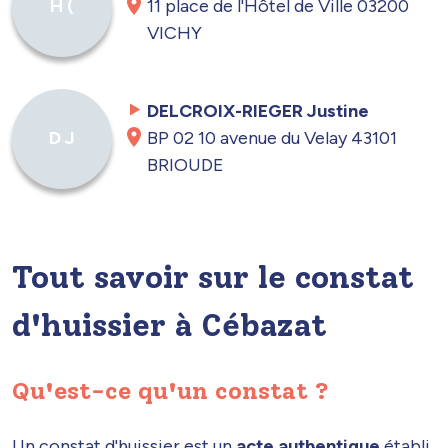
11 place de l'Hôtel de Ville 03200
H (
VICHY
DELCROIX-RIEGER Justine
BP 02 10 avenue du Velay 43101
D J
BRIOUDE
Tout savoir sur le constat
d'huissier à Cébazat
Qu'est-ce qu'un constat ?
Un constat d'huissier est un
acte authentique
établi